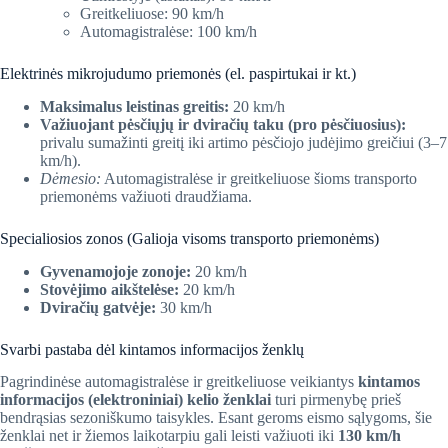
Greitkeliuose: 90 km/h
Automagistralėse: 100 km/h
Elektrinės mikrojudumo priemonės (el. paspirtukai ir kt.)
Maksimalus leistinas greitis:
20 km/h
Važiuojant pėsčiųjų ir dviračių taku (pro pėsčiuosius):
privalu sumažinti greitį iki artimo pėsčiojo judėjimo greičiui (3–7
km/h).
Dėmesio:
Automagistralėse ir greitkeliuose šioms transporto
priemonėms važiuoti draudžiama.
Specialiosios zonos (Galioja visoms transporto priemonėms)
Gyvenamojoje zonoje:
20 km/h
Stovėjimo aikštelėse:
20 km/h
Dviračių gatvėje:
30 km/h
Svarbi pastaba dėl kintamos informacijos ženklų
Pagrindinėse automagistralėse ir greitkeliuose veikiantys
kintamos
informacijos (elektroniniai) kelio ženklai
turi pirmenybę prieš
bendrąsias sezoniškumo taisykles. Esant geroms eismo sąlygoms, šie
ženklai net ir žiemos laikotarpiu gali leisti važiuoti iki
130 km/h