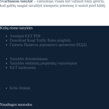
Svarbiausia taisyklė
– vairuotojas visada turi važiuoti tokiu greičiu,
kad galėtų saugiai suvaldyti transporto priemonę ir sustoti prieš kliūtį.
Kelių eismo taisyklės
Atsisiųsti KET PDF
Download Road Traffic Rules (english)
Скачать Правила дорожного движения (ПДД)
Taisyklės dviratininkams
Taisyklės elektrinių paspirtukų vairuotojams
KET kurtiesiems
Kelio ženklai
Naudingos nuorodos