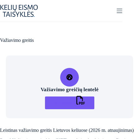
Skip
to
content
Važiavimo greitis
Važiavimo greičių lentelė
Parsisiųsti
Leistinas važiavimo greitis Lietuvos keliuose (2026 m. atnaujinimas)