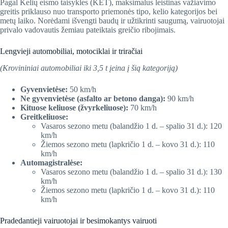
Pagal Kelių eismo taisykles (KET), maksimalus leistinas važiavimo
greitis priklauso nuo transporto priemonės tipo, kelio kategorijos bei
metų laiko. Norėdami išvengti baudų ir užtikrinti saugumą, vairuotojai
privalo vadovautis žemiau pateiktais greičio ribojimais.
Lengvieji automobiliai, motociklai ir triračiai
(Krovininiai automobiliai iki 3,5 t įeina į šią kategoriją)
Gyvenvietėse:
50 km/h
Ne gyvenvietėse (asfalto ar betono danga):
90 km/h
Kituose keliuose (žvyrkeliuose):
70 km/h
Greitkeliuose:
Vasaros sezono metu (balandžio 1 d. – spalio 31 d.): 120
km/h
Žiemos sezono metu (lapkričio 1 d. – kovo 31 d.): 110
km/h
Automagistralėse:
Vasaros sezono metu (balandžio 1 d. – spalio 31 d.): 130
km/h
Žiemos sezono metu (lapkričio 1 d. – kovo 31 d.): 110
km/h
Pradedantieji vairuotojai ir besimokantys vairuoti