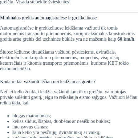
greičiu. Visada stebėkite švieslentes!
Minimalus greitis automagistralėse ir greitkeliuose
Automagistralėse ir greitkeliuose leidžiama važiuoti tik tomis
motorinėmis transporto priemonėmis, kurių maksimalus konstrukcinis
greitis arba greitis dėl techninės būklės yra ne mažesnis kaip
60 km/h
.
Šiuose keliuose draudžiama važiuoti pėstiesiems, dviračiais,
elektrinėmis mikrojudumo priemonėmis, mopedais, visų rūšių
keturračiais ir kitomis transporto priemonėmis, kurioms KET tokio
eismo neleidžia.
Kada reikia važiuoti lėčiau nei leidžiamas greitis?
Net jei kelio ženklai leidžia važiuoti tam tikru greičiu, vairuotojas
privalo sulėtinti greitį, jeigu to reikalauja eismo sąlygos. Važiuoti lėčiau
reikia tada, kai:
blogas matomumas;
kelias slidus, šlapias, duobėtas ar neaiškios būklės;
intensyvus eismas;
šalia kelio yra pėsčiųjų, dviratininkų ar vaikų;
artėjama prie perėjos, sankryžos, posūkio ar kliūties;