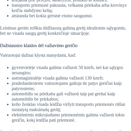
transporto priemonė pakrauta, velkama priekaba arba krovinys
keičia stabdymo kelią;
atsiranda bet kokia grėsmė eismo saugumui.
Leistinas greitis reiškia didžiausią galimą greitį idealiomis sąlygomis,
bet ne visada saugų greitį konkrečioje situacijoje.
Dažniausios klaidos dėl važiavimo greičio
Vairuotojai dažnai klysta manydami, kad:
gyvenvietėje visada galima važiuoti 50 km/h, net kai sąlygos
nesaugios;
automagistralėje visada galima važiuoti 130 km/h;
pradedantiesiems vairuotojams galioja tie patys greičiai kaip
patyrusiems;
automobilis su priekaba gali važiuoti taip pat greitai kaip
automobilis be priekabos;
kelio ženklas visada leidžia viršyti transporto priemonės rūšiai
nustatytą maksimalų greitį;
elektrinėmis mikrojudumo priemonėmis galima važiuoti tokiu
greičiu, kokį leidžia pati priemonė.