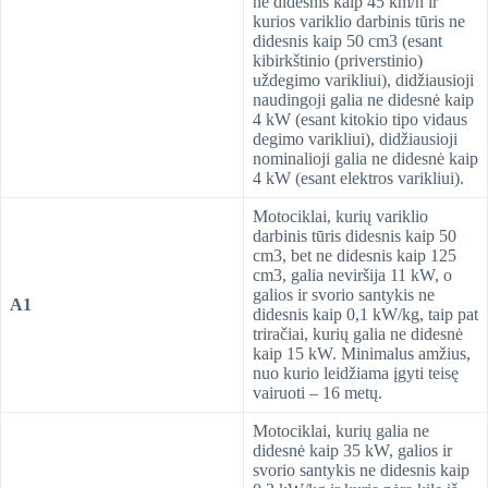
ne didesnis kaip 45 km/h ir
kurios variklio darbinis tūris ne
didesnis kaip 50 cm3 (esant
kibirkštinio (priverstinio)
uždegimo varikliui), didžiausioji
naudingoji galia ne didesnė kaip
4 kW (esant kitokio tipo vidaus
degimo varikliui), didžiausioji
nominalioji galia ne didesnė kaip
4 kW (esant elektros varikliui).
Motociklai, kurių variklio
darbinis tūris didesnis kaip 50
cm3, bet ne didesnis kaip 125
cm3, galia neviršija 11 kW, o
galios ir svorio santykis ne
A1
didesnis kaip 0,1 kW/kg, taip pat
triračiai, kurių galia ne didesnė
kaip 15 kW. Minimalus amžius,
nuo kurio leidžiama įgyti teisę
vairuoti – 16 metų.
Motociklai, kurių galia ne
didesnė kaip 35 kW, galios ir
svorio santykis ne didesnis kaip