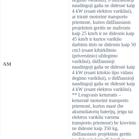
naudingoji galia ne didesnė kaip
4 kW (esant elektros varikliui),
ar triratė motorinė transporto
priemonė, kurios didžiausiasis
projektinis greitis ne mažesnis
kaip 25 km/h ir ne didesnis kaip
45 km/h ir kurios variklio
darbinis tūris ne didesnis kaip 50
cm3 (esant kibirkštinio
(priverstinio) uždegimo
varikliui), didžiausioji
AM
naudingoji galia ne didesnė kaip
4 kW (esant kitokio tipo vidaus
degimo varikliui), o didžiausioji
naudingoji galia ne didesnė kaip
4 kW (esant elektros varikliui).
** Lengvasis keturratis –
keturratė motorinė transporto
priemonė, kurios masė (be
akumuliatorių baterijų, jeigu tai
elektros varikliu varoma
transporto priemonė) be krovinio
ne didesnė kaip 350 kg,
didžiausiasis projektinis greitis