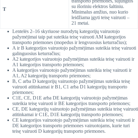
transporto priemonės, sujungtos
su išoriniu elektros šaltiniu.
T
Minimalus amžius, nuo kurio
leidžiama įgyti teisę vairuoti –
21 metai.
Lentelės 2–16 skyriuose nurodytų kategorijų vairuotojo
pažymėjimai taip pat suteikia teisę vairuoti AM kategorijos
transporto priemones (mopedus ir lengvuosius keturračius);
A ir B kategorijos vairuotojo pažymėjimas suteikia teisę vairuoti
galinguosius keturračius;
A2 kategorijos vairuotojo pažymėjimas suteikia teisę vairuoti ir
A1 kategorijos transporto priemones;
A kategorijos vairuotojo pažymėjimas suteikia teisę vairuoti ir
A1, A2 kategorijų transporto priemones;
B, C arba D kategorijų vairuotojo pažymėjimas suteikia teisę
vairuoti atitinkamai ir B1, C1 arba D1 kategorijų transporto
priemones;
C1E, CE, D1E arba DE kategorijų vairuotojo pažymėjimas
suteikia teisę vairuoti ir BE kategorijos transporto priemones;
CE, DE kategorijų vairuotojo pažymėjimas suteikia teisę vairuoti
atitinkamai ir C1E, D1E kategorijų transporto priemones;
CE kategorijos vairuotojo pažymėjimas suteikia teisę vairuoti ir
DE kategorijos transporto priemones vairuotojams, kurie turi
teisę vairuoti D kategorijų transporto priemones.