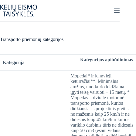
Skip
to
content
Transporto priemonių kategorijos
Kategorijos apibūdinimas
Kategorija
Mopedai* ir lengvieji
keturračiai**. Minimalus
amžius, nuo kurio leidžiama
įgyti teisę vairuoti – 15 metų. *
Mopedas – dviratė motorinė
transporto priemonė, kurios
didžiausiasis projektinis greitis
ne mažesnis kaip 25 km/h ir ne
didesnis kaip 45 km/h ir kurios
variklio darbinis tūris ne didesnis
kaip 50 cm3 (esant vidaus
degimo varikliui), o didžiausioji