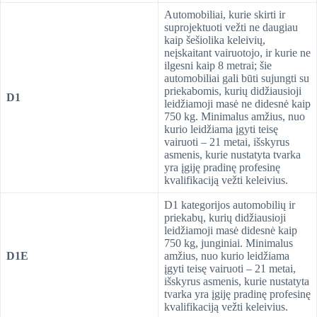
Automobiliai, kurie skirti ir
suprojektuoti vežti ne daugiau
kaip šešiolika keleivių,
neįskaitant vairuotojo, ir kurie ne
ilgesni kaip 8 metrai; šie
automobiliai gali būti sujungti su
priekabomis, kurių didžiausioji
D1
leidžiamoji masė ne didesnė kaip
750 kg. Minimalus amžius, nuo
kurio leidžiama įgyti teisę
vairuoti – 21 metai, išskyrus
asmenis, kurie nustatyta tvarka
yra įgiję pradinę profesinę
kvalifikaciją vežti keleivius.
D1 kategorijos automobilių ir
priekabų, kurių didžiausioji
leidžiamoji masė didesnė kaip
750 kg, junginiai. Minimalus
D1E
amžius, nuo kurio leidžiama
įgyti teisę vairuoti – 21 metai,
išskyrus asmenis, kurie nustatyta
tvarka yra įgiję pradinę profesinę
kvalifikaciją vežti keleivius.