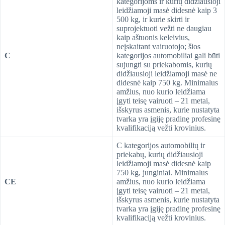
kategorijoms ir kurių didžiausioji
leidžiamoji masė didesnė kaip 3
500 kg, ir kurie skirti ir
suprojektuoti vežti ne daugiau
kaip aštuonis keleivius,
neįskaitant vairuotojo; šios
C
kategorijos automobiliai gali būti
sujungti su priekabomis, kurių
didžiausioji leidžiamoji masė ne
didesnė kaip 750 kg. Minimalus
amžius, nuo kurio leidžiama
įgyti teisę vairuoti – 21 metai,
išskyrus asmenis, kurie nustatyta
tvarka yra įgiję pradinę profesinę
kvalifikaciją vežti krovinius.
C kategorijos automobilių ir
priekabų, kurių didžiausioji
leidžiamoji masė didesnė kaip
750 kg, junginiai. Minimalus
CE
amžius, nuo kurio leidžiama
įgyti teisę vairuoti – 21 metai,
išskyrus asmenis, kurie nustatyta
tvarka yra įgiję pradinę profesinę
kvalifikaciją vežti krovinius.