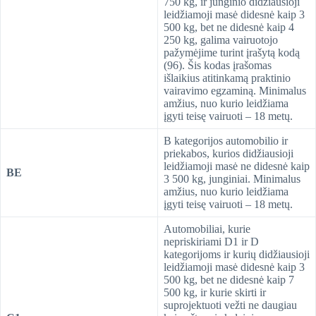
750 kg, ir junginio didžiausioji
leidžiamoji masė didesnė kaip 3
500 kg, bet ne didesnė kaip 4
250 kg, galima vairuotojo
pažymėjime turint įrašytą kodą
(96). Šis kodas įrašomas
išlaikius atitinkamą praktinio
vairavimo egzaminą. Minimalus
amžius, nuo kurio leidžiama
įgyti teisę vairuoti – 18 metų.
B kategorijos automobilio ir
priekabos, kurios didžiausioji
leidžiamoji masė ne didesnė kaip
BE
3 500 kg, junginiai. Minimalus
amžius, nuo kurio leidžiama
įgyti teisę vairuoti – 18 metų.
Automobiliai, kurie
nepriskiriami D1 ir D
kategorijoms ir kurių didžiausioji
leidžiamoji masė didesnė kaip 3
500 kg, bet ne didesnė kaip 7
500 kg, ir kurie skirti ir
suprojektuoti vežti ne daugiau