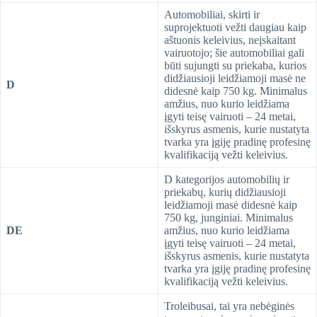
Automobiliai, skirti ir
suprojektuoti vežti daugiau kaip
aštuonis keleivius, neįskaitant
vairuotojo; šie automobiliai gali
būti sujungti su priekaba, kurios
didžiausioji leidžiamoji masė ne
D
didesnė kaip 750 kg. Minimalus
amžius, nuo kurio leidžiama
įgyti teisę vairuoti – 24 metai,
išskyrus asmenis, kurie nustatyta
tvarka yra įgiję pradinę profesinę
kvalifikaciją vežti keleivius.
D kategorijos automobilių ir
priekabų, kurių didžiausioji
leidžiamoji masė didesnė kaip
750 kg, junginiai. Minimalus
DE
amžius, nuo kurio leidžiama
įgyti teisę vairuoti – 24 metai,
išskyrus asmenis, kurie nustatyta
tvarka yra įgiję pradinę profesinę
kvalifikaciją vežti keleivius.
Troleibusai, tai yra nebėginės