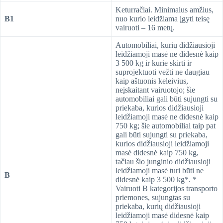
Keturračiai. Minimalus amžius,
B1
nuo kurio leidžiama įgyti teisę
vairuoti – 16 metų.
Automobiliai, kurių didžiausioji
leidžiamoji masė ne didesnė kaip
3 500 kg ir kurie skirti ir
suprojektuoti vežti ne daugiau
kaip aštuonis keleivius,
neįskaitant vairuotojo; šie
automobiliai gali būti sujungti su
priekaba, kurios didžiausioji
leidžiamoji masė ne didesnė kaip
750 kg; šie automobiliai taip pat
gali būti sujungti su priekaba,
kurios didžiausioji leidžiamoji
masė didesnė kaip 750 kg,
tačiau šio junginio didžiausioji
leidžiamoji masė turi būti ne
B
didesnė kaip 3 500 kg*. *
Vairuoti B kategorijos transporto
priemones, sujungtas su
priekaba, kurių didžiausioji
leidžiamoji masė didesnė kaip