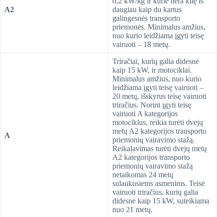
0,2 kW/kg ir kurie nėra kilę iš
A2
daugiau kaip du kartus
galingesnės transporto
priemonės. Minimalus amžius,
nuo kurio leidžiama įgyti teisę
vairuoti – 18 metų.
Triračiai, kurių galia didesnė
kaip 15 kW, ir motociklai.
Minimalus amžius, nuo kurio
leidžiama įgyti teisę vairuoti –
20 metų, išskyrus teisę vairuoti
triračius. Norint įgyti teisę
vairuoti A kategorijos
motociklus, reikia turėti dvejų
metų A2 kategorijos transporto
A
priemonių vairavimo stažą.
Reikalavimas turėti dvejų metų
A2 kategorijos transporto
priemonių vairavimo stažą
netaikomas 24 metų
sulaukusiems asmenims. Teisė
vairuoti triračius, kurių galia
didesnė kaip 15 kW, suteikiama
nuo 21 metų.