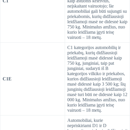
C1
kaip aštuonis keleivius,
neįskaitant vairuotojo; šie
automobiliai gali būti sujungti su
priekabomis, kurių didžiausioji
leidžiamoji masė ne didesnė kaip
750 kg. Minimalus amžius, nuo
kurio leidžiama įgyti teisę
vairuoti – 18 metų.
C1 kategorijos automobilių ir
priekabų, kurių didžiausioji
leidžiamoji masė didesnė kaip
750 kg, junginiai, taip pat
junginiai, sudaryti iš B
kategorijos vilkiko ir priekabos,
C1E
kurios didžiausioji leidžiamoji
masė didesnė kaip 3 500 kg; šių
junginių didžiausioji leidžiamoji
masė turi būti ne didesnė kaip 12
000 kg. Minimalus amžius, nuo
kurio leidžiama įgyti teisę
vairuoti – 18 metų.
Automobiliai, kurie
nepriskiriami D1 ir D