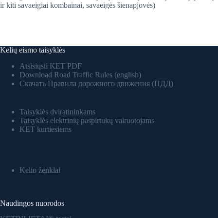
ir kiti savaeigiai kombainai, savaeigės šienapjovės)
Kelių eismo taisyklės
Atsisiųsti KET PDF
Download Road Traffic Rules (english)
Скачать Правила дорожного движения (ПДД)
Taisyklės dviratininkams
Taisyklės elektrinių paspirtukų vairuotojams
KET kurtiesiems
Kelio ženklai
Naudingos nuorodos