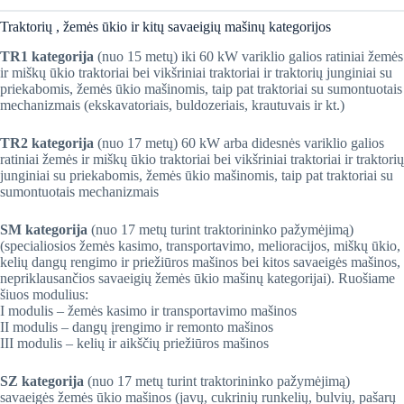
​Traktorių , žemės ūkio ir kitų savaeigių mašinų kategorijos
​TR1 kategorija
(nuo 15 metų) iki 60 kW variklio galios ratiniai žemės
ir miškų ūkio traktoriai bei vikšriniai traktoriai ir traktorių junginiai su
priekabomis, žemės ūkio mašinomis, taip pat traktoriai su sumontuotais
mechanizmais (ekskavatoriais, buldozeriais, krautuvais ir kt.)
TR2 kategorija
(nuo 17 metų) 60 kW arba didesnės variklio galios
ratiniai žemės ir miškų ūkio traktoriai bei vikšriniai traktoriai ir traktorių
junginiai su priekabomis, žemės ūkio mašinomis, taip pat traktoriai su
sumontuotais mechanizmais
SM kategorija
(nuo 17 metų turint traktorininko pažymėjimą)
(specialiosios žemės kasimo, transportavimo, melioracijos, miškų ūkio,
kelių dangų rengimo ir priežiūros mašinos bei kitos savaeigės mašinos,
nepriklausančios savaeigių žemės ūkio mašinų kategorijai). Ruošiame
šiuos modulius:
I modulis – žemės kasimo ir transportavimo mašinos
II modulis – dangų įrengimo ir remonto mašinos
III modulis – kelių ir aikščių priežiūros mašinos
SZ kategorija
(nuo 17 metų turint traktorininko pažymėjimą)
savaeigės žemės ūkio mašinos (javų, cukrinių runkelių, bulvių, pašarų