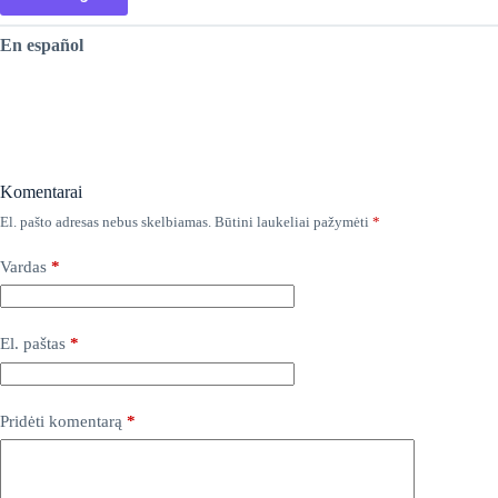
En español
Komentarai
El. pašto adresas nebus skelbiamas.
Būtini laukeliai pažymėti
*
A
l
t
Vardas
*
e
r
n
a
El. paštas
*
t
i
v
Pridėti komentarą
*
e
: