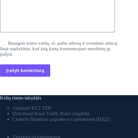
Išsaugoti mano vardą, el. pašto adresą ir svetainės adresą
šioje naršyklėje, kad kitą kartą komentuojant nereikėtų jų
įrašyti.
Įrašyti komentarą
Kelių eismo taisyklės
Atsisiųsti KET PDF
Download Road Traffic Rules (english)
Скачать Правила дорожного движения (ПДД)
Taisyklės dviratininkams