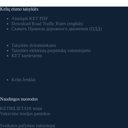
Kelių eismo taisyklės
Atsisiųsti KET PDF
Download Road Traffic Rules (english)
Скачать Правила дорожного движения (ПДД)
Taisyklės dviratininkams
Taisyklės elektrinių paspirtukų vairuotojams
KET kurtiesiems
Kelio ženklai
Naudingos nuorodos
KETBILIETAI® testai
Vairavimo teorijos pamokos
Sveikatos pažymos vairuotojui