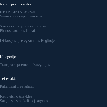
Naudingos nuorodos
KETBILIETAI® testai
Vairavimo teorijos pamokos
Sveikatos pažymos vairuotojui
Pirmos pagalbos kursai
Diskusijos apie egzaminus Regitroje
Kategorijos
Transporto priemonių kategorijos
Teisės aktai
Pakeitimai ir patarimai
Kelių eismo taisyklės
Saugaus eismo keliais įstatymas