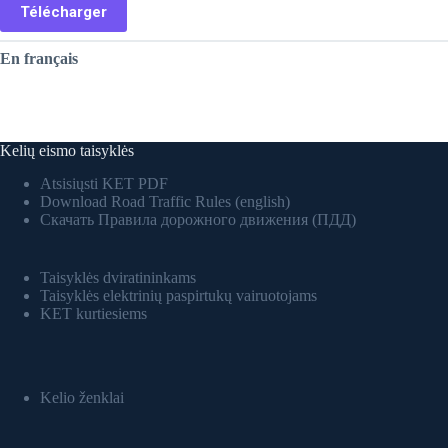
Télécharger
En français
Kelių eismo taisyklės
Atsisiųsti KET PDF
Download Road Traffic Rules (english)
Скачать Правила дорожного движения (ПДД)
Taisyklės dviratininkams
Taisyklės elektrinių paspirtukų vairuotojams
KET kurtiesiems
Kelio ženklai