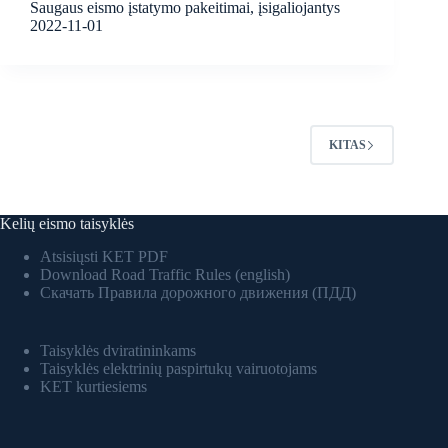
Saugaus eismo įstatymo pakeitimai, įsigaliojantys
2022-11-01
KITAS
Kelių eismo taisyklės
Atsisiųsti KET PDF
Download Road Traffic Rules (english)
Скачать Правила дорожного движения (ПДД)
Taisyklės dviratininkams
Taisyklės elektrinių paspirtukų vairuotojams
KET kurtiesiems