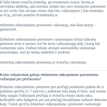
iš šalia kiemo esančių teritorijų, gyvenamosios zonos, kiemų ar
stovėjimo aikštelių, jam nereikia nulipti nuo savo transporto priemonės
ar jos vestis.Tais atvejais eismo dalyviai, važiuojantys į šias teritorijas
ar iš jų, privalo praleisti dviratininką ar
elektrinės mikrojudumo priemonės vairuotoją, mat šiam kelyje –
pirmenybė.
Elektrinės mikrojudumo priemonės vairuotojams kelyje taikoma
pirmumo teisė ir tuomet, kai šie kerta važiuojamąją dalį, į kurią kiti
vairuotojai suka. Dažnai tokiais atvejais automobilių vairuotojai
nesusimąsto, kad jie turėtų stabtelėti ir praleisti
elektrinių mikrojudumo priemonių ar dviračių vairuotojus.
​Kokie reikalavimai galioja elektrinėms mikrojudumo priemonėms
važiuojant pro pėsčiuosius?
Elektrine mikrojudumo priemone pro pėsčiąjį prasilenkti galima tik jo
judėjimo greičiu (3–7 km/val.), paliekant tokį tarpą iš šono, kad eismas
būtų saugus.Važiuojant pėsčiųjų ir dviračių eismui skirtu taku,
kelkraščiu arba šaligatviu pro pat pėsčiąjį draudžiama važiuoti didesniu
kaip 7 km/h greičiu.Elektrinės mikrojudumo priemonės vairuotojai