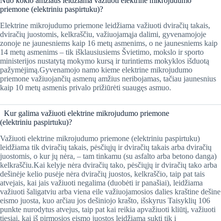
​Nuo kokio amžiaus leidžiama važiuoti elektrine mikrojudumo
priemone (elektriniu paspirtuku)?
Elektrine mikrojudumo priemone leidžiama važiuoti dviračių takais,
dviračių juostomis, kelkraščiu, važiuojamąja dalimi, gyvenamojoje
zonoje ne jaunesniems kaip 16 metų asmenims, o ne jaunesniems kaip
14 metų asmenims – tik išklausiusiems Švietimo, mokslo ir sporto
ministerijos nustatytą mokymo kursą ir turintiems mokyklos išduotą
pažymėjimą.Gyvenamojo namo kieme elektrine mikrojudumo
priemone važiuojančių asmenų amžius neribojamas, tačiau jaunesnius
kaip 10 metų asmenis privalo prižiūrėti suaugęs asmuo.
Kur galima važiuoti elektrine mikrojudumo priemone
(elektriniu paspirtuku)?
Važiuoti elektrine mikrojudumo priemone (elektriniu paspirtuku)
leidžiama tik dviračių takais, pėsčiųjų ir dviračių takais arba dviračių
juostomis, o kur jų nėra, – tam tinkamu (su asfalto arba betono danga)
kelkraščiu.Kai kelyje nėra dviračių tako, pėsčiųjų ir dviračių tako arba
dešinėje kelio pusėje nėra dviračių juostos, kelkraščio, taip pat tais
atvejais, kai jais važiuoti negalima (duobėti ir panašiai), leidžiama
važiuoti šaligatviu arba viena eile važiuojamosios dalies kraštine dešine
eismo juosta, kuo arčiau jos dešiniojo krašto, išskyrus Taisyklių 106
punkte nurodytus atvejus, taip pat kai reikia apvažiuoti kliūtį, važiuoti
tiesiai, kai iš pirmosios eismo juostos leidžiama sukti tik į