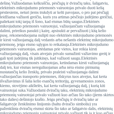
dešinę.Važiuodamas kelkraščiu, pėsčiųjų ir dviračių taku, šaligatviu,
elektrinės mikrojudumo priemonės vairuotojas privalo duoti kelią
pėstiesiems, neturi jiems trukdyti ar kelti pavojaus, o pro pat pėsčiąjį
leidžiama važiuoti greičiu, kuris yra artimas pėsčiojo judėjimo greičiui,
paliekant tokį tarpą iš šono, kad eismas būtų saugus.Elektrinės
mikrojudumo priemonės vairuotojui, važiuojančiam važiuojamąja
dalimi, prireikus pasukti į kairę, apsisukti ar pervažiuoti į kitą kelio
pusę, rekomenduojama nulipti nuo elektrinės mikrojudumo priemonės
ir kirsti važiuojamąją dalį vedantis arba nešantis elektrinę mikrojudumo
priemonę, jeigu eismo sąlygos to reikalauja.Elektrinės mikrojudumo
priemonės vairuotojas, artėdamas prie vietos, kur reikia kirsti
važiuojamąją dalį, visais atvejais privalo sumažinti važiavimo greitį ir
gali tęsti judėjimą tik įsitikinęs, kad važiuoti saugu.Elektrinės
mikrojudumo priemonės vairuotojas, ketindamas kirsti važiuojamąją
dalį ten, kur eismas nereguliuojamas arba nėra eismo pirmumą
nustatančių kelio ženklų, privalo praleisti važiuojamąja dalimi
važiuojančias transporto priemones, išskyrus tuos atvejus, kai kerta
išvažiavimus iš šalia kelio esančių teritorijų, gyvenamosios zonos,
kiemo, stovėjimo aikštelės, kai kerta važiuojamąją dalį, į kurią kiti
vairuotojai suka.Važiuodami dviračių taku, elektrinių mikrojudumo
priemonių vairuotojai privalo važiuoti kuo arčiau šio tako (jiems skirtos
tako dalies) dešiniojo krašto. Jeigu pėsčiųjų ir dviračių take ar
šaligatvyje ženklinimo linijomis (baltu dviračio simboliu) yra
paženklinta dviračių eismui skirta šio tako ar šaligatvio dalis, elektrinių
mikrojudumo priemonių vairuotojai privalo važiuoti tik ja ir kuo arčiau