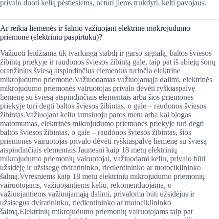
privalo duoti kelią pėstiesiems, neturi jiems trukdyti, kelti pavojaus.
Ar reikia liemenės ir šalmo važiuojant elektrine mokrojudumo
priemone (elektriniu paspirtuku)?
Važiuoti leidžiama tik tvarkingą stabdį ir garso signalą, baltos šviesos
žibintą priekyje ir raudonos šviesos žibintą gale, taip pat iš abiejų šonų
oranžinius šviesą atspindinčius elementus turinčia elektrine
mikrojudumo priemone.Važiuodamas važiuojamąja dalimi, elektrinės
mikrojudumo priemonės vairuotojas privalo dėvėti ryškiaspalvę
liemenę su šviesą atspindinčiais elementais arba šios priemonės
priekyje turi degti baltos šviesos žibintas, o gale – raudonos šviesos
žibintas.Važiuojant keliu tamsiuoju paros metu arba kai blogas
matomumas, elektrinės mikrojudumo priemonės priekyje turi degti
baltos šviesos žibintas, o gale – raudonos šviesos žibintas, šios
priemonės vairuotojas privalo dėvėti ryškiaspalvę liemenę su šviesą
atspindinčiais elementais.Jaunesni kaip 18 metų elektrinių
mikrojudumo priemonių vairuotojai, važiuodami keliu, privalo būti
užsidėję ir užsisegę dviratininko, riedlentininko ar motociklininko
šalmą.Vyresniems kaip 18 metų elektrinių mikrojudumo priemonių
vairuotojams, važiuojantiems keliu, rekomenduojama, o
važiuojantiems važiuojamąją dalimi, privaloma būti užsidėjus ir
užsisegus dviratininko, riedlentininko ar motociklininko
šalmą.Elektrinių mikrojudumo priemonių vairuotojams taip pat