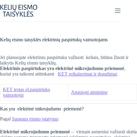
Skip
to
content
​Kelių eismo taisyklės elektrinių paspirtukų vairuotojams
Jei planuojate elektriniu paspirtuku važiuoti keliais, būtina žinoti ir
laikytis Kelių eismo taisyklių.
Elektrinis paspirtukas yra elektrinė mikrojudumo priemonė
,
kuriai yra taikomi atitinkami
KET reikalavimai ir draudimai
.
KET testas el.paspirtuko
Atsisiųsti atmintinę
vairuotojui
Kas yra elektrinė mikrojudumo priemonė?
Pagal
Saugaus eismo įstatymą
:
Elektrinė mikrojudumo priemonė
– vienam asmeniui važiuoti skirta