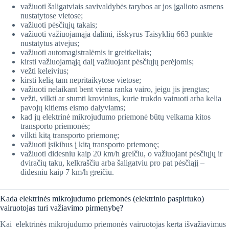
važiuoti šaligatviais savivaldybės tarybos ar jos įgalioto asmens
nustatytose vietose;
važiuoti pėsčiųjų takais;
važiuoti važiuojamąja dalimi, išskyrus Taisyklių 663 punkte
nustatytus atvejus;
važiuoti automagistralėmis ir greitkeliais;
kirsti važiuojamąją dalį važiuojant pėsčiųjų perėjomis;
vežti keleivius;
kirsti kelią tam nepritaikytose vietose;
važiuoti nelaikant bent viena ranka vairo, jeigu jis įrengtas;
vežti, vilkti ar stumti krovinius, kurie trukdo vairuoti arba kelia
pavojų kitiems eismo dalyviams;
kad jų elektrinė mikrojudumo priemonė būtų velkama kitos
transporto priemonės;
vilkti kitą transporto priemonę;
važiuoti įsikibus į kitą transporto priemonę;
važiuoti didesniu kaip 20 km/h greičiu, o važiuojant pėsčiųjų ir
dviračių taku, kelkraščiu arba šaligatviu pro pat pėsčiąjį –
didesniu kaip 7 km/h greičiu.
​Kada elektrinės mikrojudumo priemonės (elektrinio paspirtuko)
vairuotojas turi važiavimo pirmenybę?
Kai elektrinės mikrojudumo priemonės vairuotojas kerta išvažiavimus