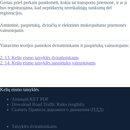
​Geriau prieš perkant pasidomėti, kokia tai transporto priemonė, ir ar ji
bus registruojama, kad nepridarytų nereikalingų sunkumų dėl
registracijos.
Atmintinė, paspirtukų, dviračių ir elektrinės mokrojudumo priemonės
vairuotojams
Vairavimo teorijos pamokos dviratininkams ir paspirtukų vairuotojams:
2. 13. Kelių eismo taisyklės dviratininkams
2. 14. Kelių eismo taisyklės paspirtukų vairuotojams
Kelių eismo taisyklės
Atsisiųsti KET PDF
Download Road Traffic Rules (english)
Скачать Правила дорожного движения (ПДД)
Taisyklės dviratininkams