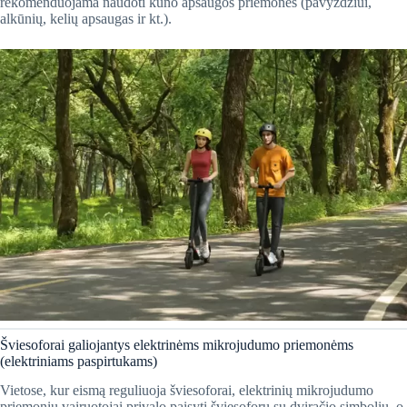
rekomenduojama naudoti kūno apsaugos priemones (pavyzdžiui,
alkūnių, kelių apsaugas ir kt.).
​Šviesoforai galiojantys elektrinėms mikrojudumo priemonėms
(elektriniams paspirtukams)
Vietose, kur eismą reguliuoja šviesoforai, elektrinių mikrojudumo
priemonių vairuotojai privalo paisyti šviesoforų su dviračio simboliu, o