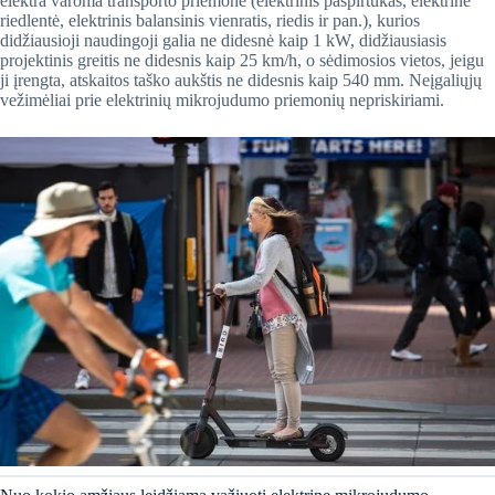
elektra varoma transporto priemonė (elektrinis paspirtukas, elektrinė
riedlentė, elektrinis balansinis vienratis, riedis ir pan.), kurios
didžiausioji naudingoji galia ne didesnė kaip 1 kW, didžiausiasis
projektinis greitis ne didesnis kaip 25 km/h, o sėdimosios vietos, jeigu
ji įrengta, atskaitos taško aukštis ne didesnis kaip 540 mm. Neįgaliųjų
vežimėliai prie elektrinių mikrojudumo priemonių nepriskiriami.