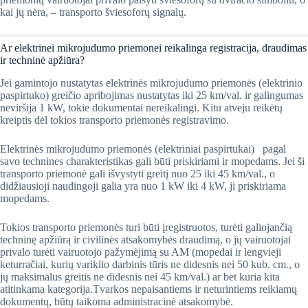
kai jų nėra, – transporto šviesoforų signalų.
​Ar elektrinei mikrojudumo priemonei reikalinga registracija, draudimas
ir techninė apžiūra?
Jei gamintojo nustatytas elektrinės mikrojudumo priemonės (elektrinio
paspirtuko) greičio apribojimas nustatytas iki 25 km/val. ir galingumas
neviršija 1 kW, tokie dokumentai nereikalingi. Kitu atveju reikėtų
kreiptis dėl tokios transporto priemonės registravimo.
Elektrinės mikrojudumo priemonės (elektriniai paspirtukai) pagal
savo technines charakteristikas gali būti priskiriami ir mopedams. Jei ši
transporto priemonė gali išvystyti greitį nuo 25 iki 45 km/val., o
didžiausioji naudingoji galia yra nuo 1 kW iki 4 kW, ji priskiriama
mopedams.
Tokios transporto priemonės turi būti įregistruotos, turėti galiojančią
techninę apžiūrą ir civilinės atsakomybės draudimą, o jų vairuotojai
privalo turėti vairuotojo pažymėjimą su AM (mopedai ir lengvieji
keturračiai, kurių variklio darbinis tūris ne didesnis nei 50 kub. cm., o
jų maksimalus greitis ne didesnis nei 45 km/val.) ar bet kuria kita
atitinkama kategorija.Tvarkos nepaisantiems ir neturintiems reikiamų
dokumentų, būtų taikoma administracinė atsakomybė.