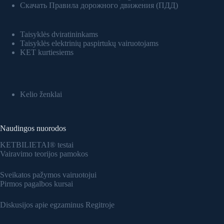
Скачать Правила дорожного движения (ПДД)
Taisyklės dviratininkams
Taisyklės elektrinių paspirtukų vairuotojams
KET kurtiesiems
Kelio ženklai
Naudingos nuorodos
KETBILIETAI® testai
Vairavimo teorijos pamokos
Sveikatos pažymos vairuotojui
Pirmos pagalbos kursai
Diskusijos apie egzaminus Regitroje